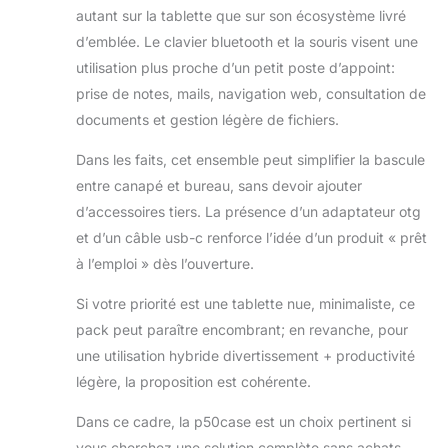
10 points touch, l'expérience tactile
autant sur la tablette que sur son écosystème livré
est plus précise. ⚡ 【Tablette Android
d’emblée. Le clavier bluetooth et la souris visent une
15 + Processeur Octa-Core】La
utilisation plus proche d’un petit poste d’appoint:
tablette tactile avec la dernière version
prise de notes, mails, navigation web, consultation de
d'Android 15 (certifiée GMS), plus
fluide et plus rapide, qui vous permet
documents et gestion légère de fichiers.
de mieux contrôler votre vie privée et
vos données. Une optimisation plus
Dans les faits, cet ensemble peut simplifier la bascule
intelligente de l'IA, un nouveau mode
entre canapé et bureau, sans devoir ajouter
tactile gestuel, un mode sombre
d’accessoires tiers. La présence d’un adaptateur otg
global et d'autres nouvelles
et d’un câble usb-c renforce l’idée d’un produit « prêt
fonctionnalités rendent votre tablette
plus personnalisée. La tablette est
à l’emploi » dès l’ouverture.
équipée du CPU T606, un processeur
Si votre priorité est une tablette nue, minimaliste, ce
octa-core (2×A75+6×A55) + GPU
Mali-G57 pour une commutation
pack peut paraître encombrant; en revanche, pour
multitâche sans stress, la bureautique
une utilisation hybride divertissement + productivité
et les jeux. 🌈【12Go RAM + 128Go
légère, la proposition est cohérente.
ROM+ 2To Extensible】Le tablette
Teclast P50Case est doté d'une
Dans ce cadre, la p50case est un choix pertinent si
mémoire vive de 12 Go (4 Go LPDDR4
vous cherchez une solution complète sans achats