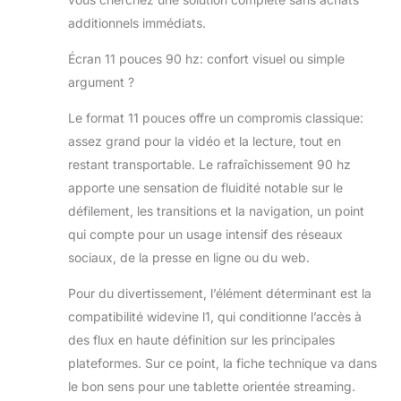
+ 8 Go de mémoire extensible) et
d'une mémoire ROM de 128 Go. La
additionnels immédiats.
carte microSD permet d'étendre la
Écran 11 pouces 90 hz: confort visuel ou simple
capacité de stockage jusqu'à 2 To
pour une meilleure expérience
argument ?
multitâche. 128 Go de mémoire ROM
haute vitesse sont disponibles pour le
Le format 11 pouces offre un compromis classique:
stockage de jeux et d'œuvres
assez grand pour la vidéo et la lecture, tout en
audiovisuelles de grande envergure.
restant transportable. Le rafraîchissement 90 hz
Écouter de la musique et regarder des
apporte une sensation de fluidité notable sur le
vidéos procure une expérience plus
intense, comme si vous y étiez. Vous
défilement, les transitions et la navigation, un point
pouvez profiter de services stables et
qui compte pour un usage intensif des réseaux
de vos applications préférées. 🔋
sociaux, de la presse en ligne ou du web.
【7000mAh Batterie+WiFi 2.4GHz /
5GHz】Prise en charge du
Pour du divertissement, l’élément déterminant est la
positionnement GPS, navigation
compatibilité widevine l1, qui conditionne l’accès à
extérieure plus précise, voyages et
des flux en haute définition sur les principales
randonnées pour maîtriser l'itinéraire à
tout moment. La batterie de 7000
plateformes. Sur ce point, la fiche technique va dans
mAh de la tablette P50Case peut être
le bon sens pour une tablette orientée streaming.
utilisée pendant 10 à 12 heures en