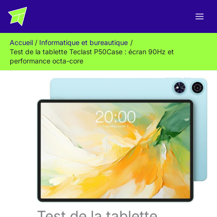
Aller
R
au
e
contenu
c
Accueil
Informatique et bureautique
h
Test de la tablette Teclast P50Case : écran 90Hz et
e
performance octa-core
r
c
h
e
r
Test de la tablette