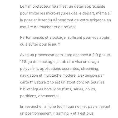
continu avec une luminosité standard,
Le film protecteur fourni est un détail appréciable
ce qui évite de devoir la recharger
pour limiter les micro-rayures dès le départ, même si
fréquemment lors des voyages
la pose et le rendu dépendront de votre exigence en
d'affaires. ✨【Double Caméra + Haut-
Parleurs Immersifs】La android tablet
matière de toucher et de reflets.
est équipée d'un appareil photo de 8
Performances et stockage: suffisant pour vos applis,
MP et d'un appareil photo de 5 MP
pour capturer vos moments précieux
ou à éviter pour le jeu ?
et les partager avec vos amis lors de
conversations vidéo. La tablette 11
Avec un processeur octa-core annoncé à 2,0 ghz et
pouces android est équipée de deux
128 go de stockage, la tablette vise un usage
haut-parleurs et d'une puce
polyvalent: applications courantes, streaming,
d'amplification intelligente pour une
navigation et multitâche modéré. L’extension par
meilleure qualité sonore. Un
connecteur audio de 3,5 mm a
carte tf jusqu’à 2 to est un atout concret pour les
également été ajouté pour prendre en
bibliothèques hors ligne (films, séries, cours,
charge la connectivité des casques.
partitions, documents).
🎁【Tablette 2 en 1】La tablette 128 go
avec souris et clavier peut être utilisée
En revanche, la fiche technique ne met pas en avant
comme un petit ordinateur portable.
un positionnement « gaming » et il est plus
La tablette android 11 pouces