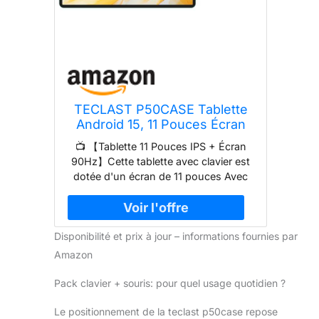
TECLAST P50CASE Tablette
Android 15, 11 Pouces Écran
90Hz, 128Go ROM(TF 2To),
📺 【Tablette 11 Pouces IPS + Écran
2.0GHz Octa-Core, Widevine
90Hz】Cette tablette avec clavier est
L1, 7000mAh, 5G WiFi, GPS,
dotée d'un écran de 11 pouces Avec
5MP+8MP, Tablette Tactile
un taux de rafraîchissement d'écran
avec Clavier+Souris et Cas
de 90Hz, il affiche plus d'images par
seconde, ce qui rend la transition
Disponibilité et prix à jour – informations fournies par
d'image plus cohérente, réduit les
ombres de traînée d'image et le retard,
Amazon
réduit la fatigue oculaire. L'écran de 11
pouces est jumelé à un ratio d'écran
Pack clavier + souris: pour quel usage quotidien ?
16:10 pour obtenir le meilleur effet
d'image. Grâce à la technologie incell
Le positionnement de la teclast p50case repose