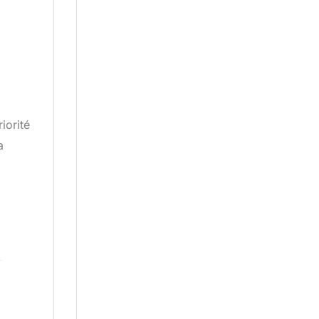
iorité
a