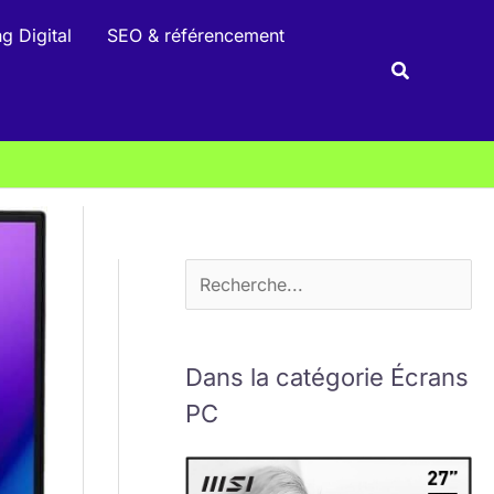
R
g Digital
SEO & référencement
e
Recherche
c
h
e
r
c
h
e
r
Dans la catégorie Écrans
PC