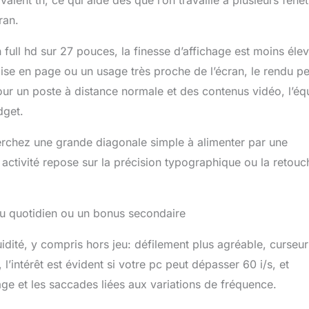
alent tn, ce qui aide dès que l’on travaille à plusieurs fenê
ran.
en full hd sur 27 pouces, la finesse d’affichage est moins éle
mise en page ou un usage très proche de l’écran, le rendu pe
ur un poste à distance normale et des contenus vidéo, l’équ
dget.
erchez une grande diagonale simple à alimenter par une
activité repose sur la précision typographique ou la retouc
 au quotidien ou un bonus secondaire
dité, y compris hors jeu: défilement plus agréable, curseur
 l’intérêt est évident si votre pc peut dépasser 60 i/s, et
age et les saccades liées aux variations de fréquence.