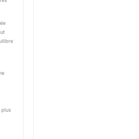
tres
vée
ut
ilibre
he
 plus