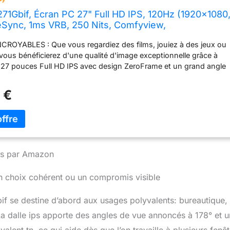
71Gbif, Écran PC 27" Full HD IPS, 120Hz (1920x1080
eSync, 1ms VRB, 250 Nits, Comfyview,
tShield, Flicker-Less, 1xVGA/1xHDMI 1.4) Moniteur
CROYABLES : Que vous regardiez des films, jouiez à des jeux ou
leur Noir
z, vous bénéficierez d'une qualité d'image exceptionnelle grâce à
 27 pouces Full HD IPS avec design ZeroFrame et un grand angle
 jusqu'à 178° PROTECTION OCULAIRE : Protégez vos yeux de la
ec les technologies Acer BlueLightShield et Flickerless, et évitez le
 €
râce à Acer ComfyView et Low Dimming SUPERBEMENT
É : Obtenez une expérience de jeu fluide, sans déchirure, et
e visuels réactifs grâce à ce moniteur AdaptiveSync RÉPONSE
SSE : Dites adieu aux retards grâce à la haute fréquence de
sement de 120 Hz de l'écran, et profitez d'images nettes grâce au
réponse ultra-court de 1 ms (VRB) ÉCRAN ERGONOMIQUE :
nies par Amazon
'écran pour trouver l'angle idéal et maintenez une bonne posture
availliez, jouiez ou regardiez un film
un choix cohérent ou un compromis visible
f se destine d’abord aux usages polyvalents: bureautique,
 La dalle ips apporte des angles de vue annoncés à 178° et 