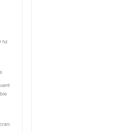
0 hz
s
tuent
able
cran: