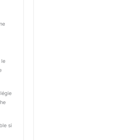
une
 le
e
légie
che
ble si