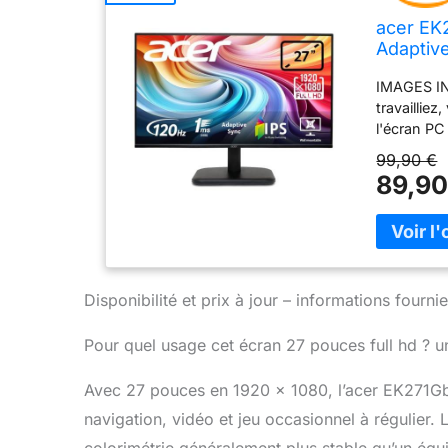
acer EK2
Adaptiv
BlueLigh
IMAGES IN
PC, Cou
travaillie
l'écran PC
de vision
99,90 €
fatigue av
89,90
reflets g
SYNCHRONIS
profitez d
HAUTE VITE
rafraîchis
temps de 
Disponibilité et prix à jour – informations four
Inclinez l
que vous tr
Pour quel usage cet écran 27 pouces full hd ? 
Avec 27 pouces en 1920 x 1080, l’acer EK271Gbi
navigation, vidéo et jeu occasionnel à régulier.