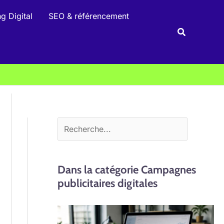
R
g Digital
SEO & référencement
e
Recherche
c
h
e
r
c
h
e
r
Dans la catégorie Campagnes
publicitaires digitales