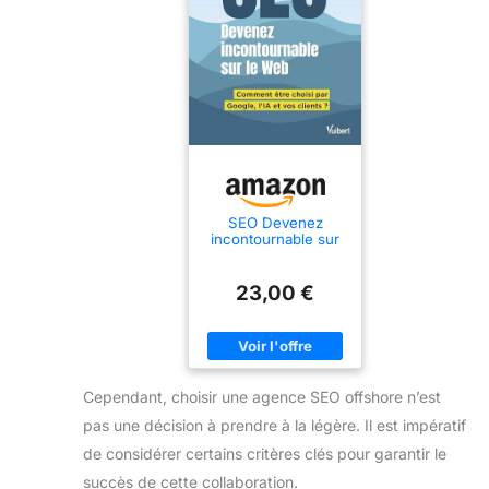
SEO Devenez
incontournable sur
le Web: Comment
être choisi par
Google, l'IA et vos
23,00 €
clients ?
Cependant, choisir une agence SEO offshore n’est
pas une décision à prendre à la légère. Il est impératif
de considérer certains critères clés pour garantir le
succès de cette collaboration.