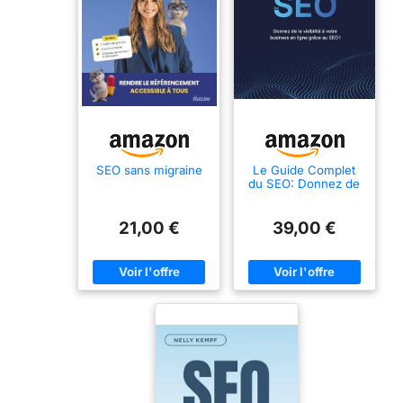
SEO sans migraine
Le Guide Complet
du SEO: Donnez de
la visibilité à votre
business en ligne
grâce au SEO !
21,00 €
39,00 €