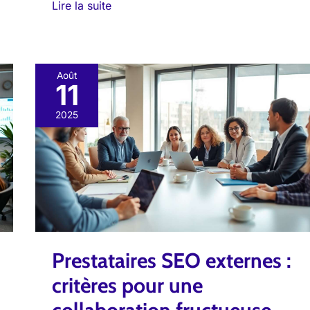
Lire la suite
Août
11
Prestataires
SEO
2025
externes
:
critères
pour
une
collaboration
fructueuse
Prestataires SEO externes :
critères pour une