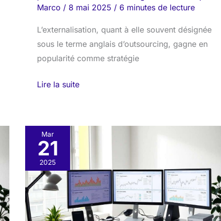
Marco
/
8 mai 2025
/
6 minutes de lecture
L’externalisation, quant à elle souvent désignée
sous le terme anglais d’outsourcing, gagne en
popularité comme stratégie
Lire la suite
Mar
21
Outils
SEO
2025
indispensables
pour
un
prestataire