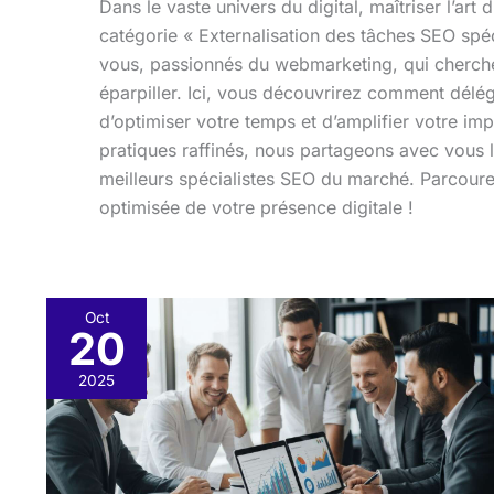
Dans le vaste univers du digital, maîtriser l’art
catégorie « Externalisation des tâches SEO spé
vous, passionnés du webmarketing, qui cherche
éparpiller. Ici, vous découvrirez comment délég
d’optimiser votre temps et d’amplifier votre imp
pratiques raffinés, nous partageons avec vous l
meilleurs spécialistes SEO du marché. Parcoure
optimisée de votre présence digitale !
Oct
20
Analyse
concurrentielle
2025
SEO
:
gagner