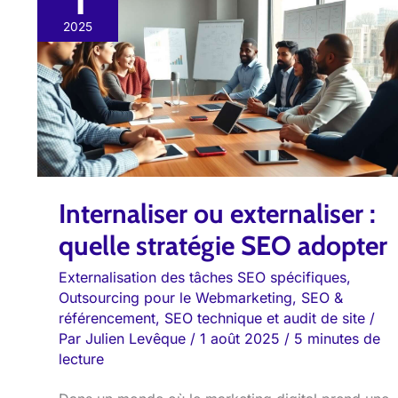
1
ou
2025
externaliser
:
quelle
stratégie
SEO
adopter
Internaliser ou externaliser :
quelle stratégie SEO adopter
Externalisation des tâches SEO spécifiques
,
Outsourcing pour le Webmarketing
,
SEO &
référencement
,
SEO technique et audit de site
/
Par
Julien Levêque
/
1 août 2025
/
5 minutes de
lecture