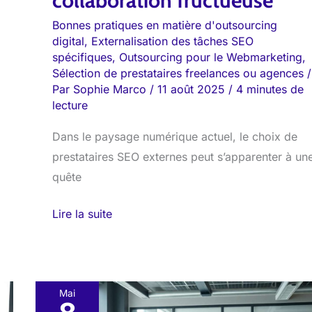
collaboration fructueuse
Bonnes pratiques en matière d'outsourcing
digital
,
Externalisation des tâches SEO
spécifiques
,
Outsourcing pour le Webmarketing
,
Sélection de prestataires freelances ou agences
/
Par
Sophie Marco
/
11 août 2025
/
4 minutes de
lecture
Dans le paysage numérique actuel, le choix de
prestataires SEO externes peut s’apparenter à un
quête
Lire la suite
Mai
Prestataires