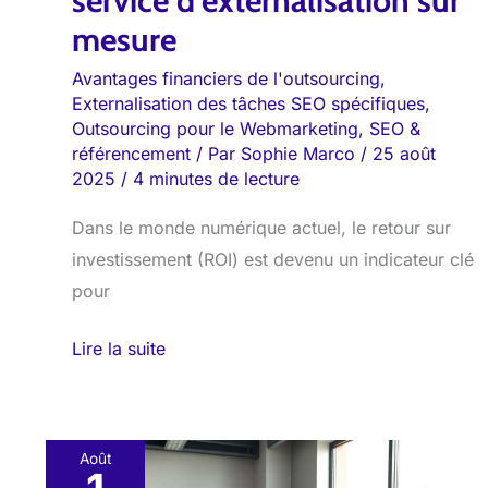
service d’externalisation sur
d’externalisation
mesure
sur
mesure
Avantages financiers de l'outsourcing
,
Externalisation des tâches SEO spécifiques
,
Outsourcing pour le Webmarketing
,
SEO &
référencement
/ Par
Sophie Marco
/
25 août
2025
/
4 minutes de lecture
Dans le monde numérique actuel, le retour sur
investissement (ROI) est devenu un indicateur clé
pour
Lire la suite
Août
Internaliser