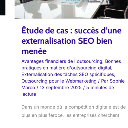
d’une
externalisation
SEO
bien
Étude de cas : succès d’une
menée
externalisation SEO bien
menée
Avantages financiers de l'outsourcing
,
Bonnes
pratiques en matière d'outsourcing digital
,
Externalisation des tâches SEO spécifiques
,
Outsourcing pour le Webmarketing
/ Par
Sophie
Marco
/
13 septembre 2025
/
5 minutes de
lecture
Dans un monde où la compétition digitale est de
plus en plus féroce, les entreprises cherchent