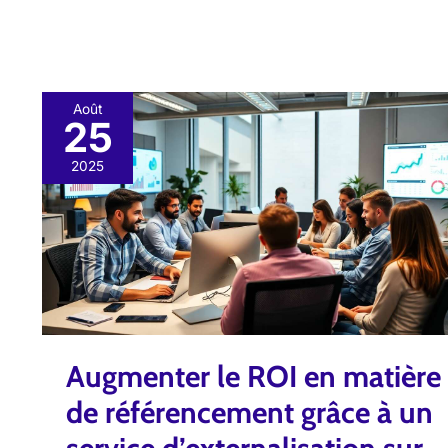
Août
25
Augmenter
le
2025
ROI
en
matière
de
référencement
grâce
à
Augmenter le ROI en matière
un
de référencement grâce à un
service