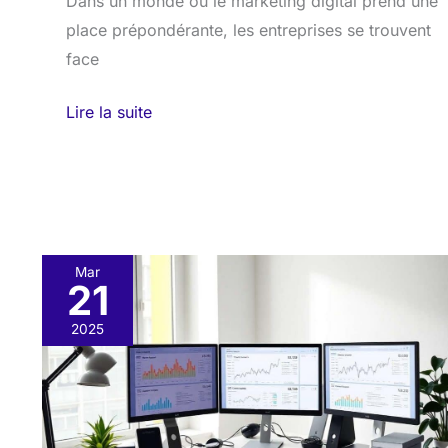
Dans un monde où le marketing digital prend une
place prépondérante, les entreprises se trouvent
face
Lire la suite
Mar
21
Outils
SEO
2025
indispensables
pour
un
prestataire