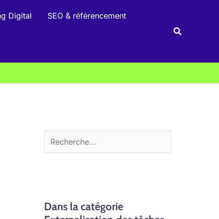
R
g Digital
SEO & référencement
e
Recherche
c
h
e
r
c
h
e
r
Dans la catégorie