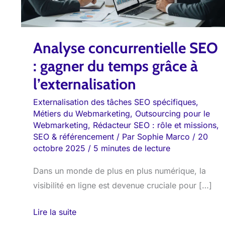
du
temps
grâce
Analyse concurrentielle SEO
à
l’externalisation
: gagner du temps grâce à
l’externalisation
Externalisation des tâches SEO spécifiques
,
Métiers du Webmarketing
,
Outsourcing pour le
Webmarketing
,
Rédacteur SEO : rôle et missions
,
SEO & référencement
/ Par
Sophie Marco
/
20
octobre 2025
/
5 minutes de lecture
Dans un monde de plus en plus numérique, la
visibilité en ligne est devenue cruciale pour […]
Lire la suite