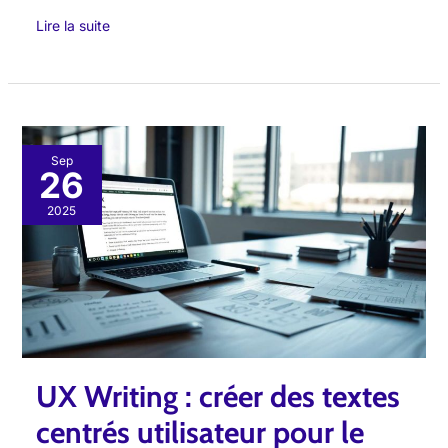
Lire la suite
UX
Sep
26
Writing
:
2025
créer
des
textes
centrés
utilisateur
pour
UX Writing : créer des textes
le
web
centrés utilisateur pour le