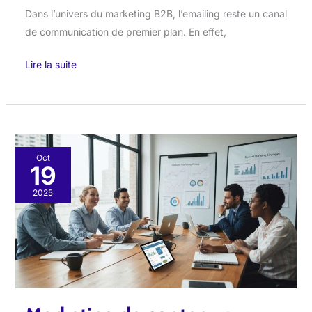
Dans l’univers du marketing B2B, l’emailing reste un canal
de communication de premier plan. En effet,
Lire la suite
Marketing
Oct
19
de
contenu
2025
:
mesurer
son
impact
sur
vos