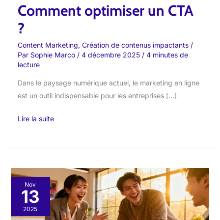
Comment optimiser un CTA
?
?
Content Marketing
,
Création de contenus impactants
/
Par
Sophie Marco
/
4 décembre 2025
/
4 minutes de
lecture
Dans le paysage numérique actuel, le marketing en ligne
est un outil indispensable pour les entreprises […]
Lire la suite
Astuces
Nov
13
pour
booster
2025