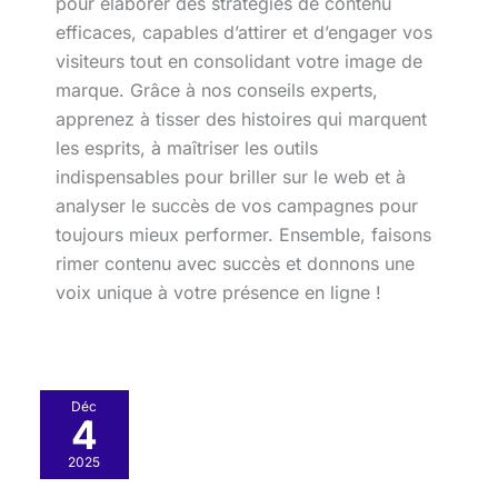
pour élaborer des stratégies de contenu
efficaces, capables d’attirer et d’engager vos
visiteurs tout en consolidant votre image de
marque. Grâce à nos conseils experts,
apprenez à tisser des histoires qui marquent
les esprits, à maîtriser les outils
indispensables pour briller sur le web et à
analyser le succès de vos campagnes pour
toujours mieux performer. Ensemble, faisons
rimer contenu avec succès et donnons une
voix unique à votre présence en ligne !
Comment
Déc
4
optimiser
un
2025
CTA