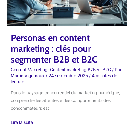
clés
pour
segmenter
B2B
Personas en content
et
B2C
marketing : clés pour
segmenter B2B et B2C
Content Marketing
,
Content marketing B2B vs B2C
/ Par
Martin Vigouroux
/
24 septembre 2025
/
4 minutes de
lecture
Dans le paysage concurrentiel du marketing numérique,
comprendre les attentes et les comportements des
consommateurs est
Lire la suite