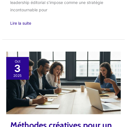
leadership éditorial s’impose comme une stratégie
incontournable pour
Lire la suite
Méthodes
Oct
3
créatives
pour
2025
un
storytelling
efficace
sur
les
réseaux
Méthodes créatives pour un
sociaux