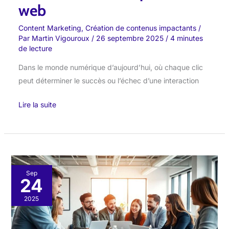
web
Content Marketing
,
Création de contenus impactants
/
Par
Martin Vigouroux
/
26 septembre 2025
/
4 minutes
de lecture
Dans le monde numérique d’aujourd’hui, où chaque clic
peut déterminer le succès ou l’échec d’une interaction
Lire la suite
Personas
Sep
24
en
content
2025
marketing
: