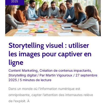
:
2025
utiliser
les
images
pour
captiver
en
Storytelling visuel : utiliser
ligne
les images pour captiver en
ligne
Content Marketing
,
Création de contenus impactants
,
Storytelling digital
/ Par
Martin Vigouroux
/
27 septembre
2025
/
5 minutes de lecture
Dans un monde où l’information numérique est
omniprésente, capter l’attention des internautes relève
de l’exploit. À