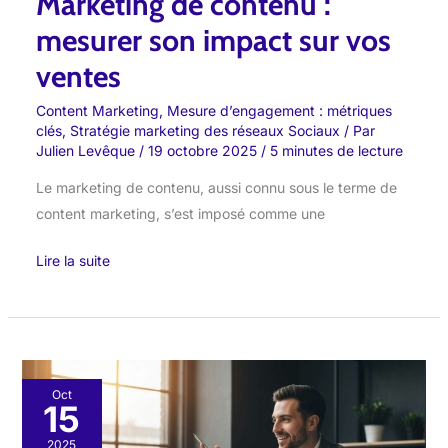
Marketing de contenu :
ventes
mesurer son impact sur vos
ventes
Content Marketing
,
Mesure d’engagement : métriques
clés
,
Stratégie marketing des réseaux Sociaux
/ Par
Julien Levêque
/
19 octobre 2025
/
5 minutes de lecture
Le marketing de contenu, aussi connu sous le terme de
content marketing, s’est imposé comme une
Lire la suite
Leadership
Oct
15
éditorial
:
2025