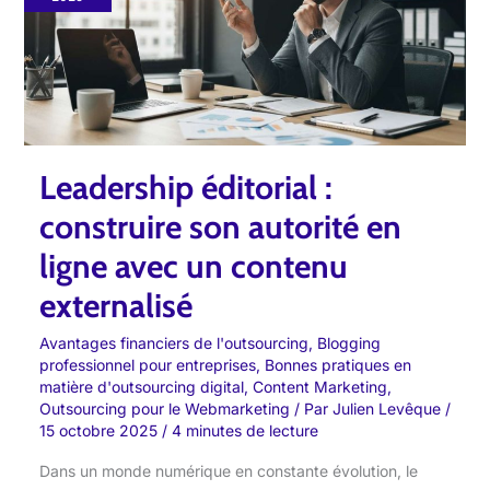
construire
son
autorité
en
ligne
avec
Leadership éditorial :
un
construire son autorité en
contenu
externalisé
ligne avec un contenu
externalisé
Avantages financiers de l'outsourcing
,
Blogging
professionnel pour entreprises
,
Bonnes pratiques en
matière d'outsourcing digital
,
Content Marketing
,
Outsourcing pour le Webmarketing
/ Par
Julien Levêque
/
15 octobre 2025
/
4 minutes de lecture
Dans un monde numérique en constante évolution, le