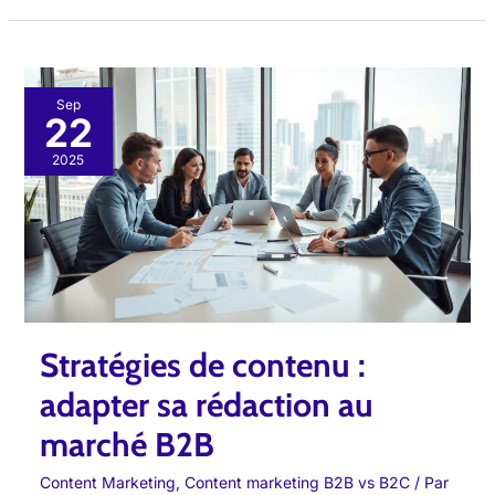
Stratégies
Sep
22
de
contenu
2025
:
adapter
sa
rédaction
au
marché
Stratégies de contenu :
B2B
adapter sa rédaction au
marché B2B
Content Marketing
,
Content marketing B2B vs B2C
/ Par