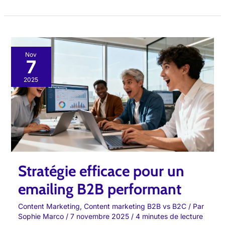
Stratégie
Nov
7
efficace
pour
2025
un
emailing
B2B
performant
Stratégie efficace pour un
emailing B2B performant
Content Marketing
,
Content marketing B2B vs B2C
/ Par
Sophie Marco
/
7 novembre 2025
/
4 minutes de lecture